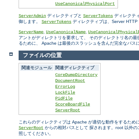
UseCanonicalPhysicalPort
ディレクティブと
ディレクティ
ServerAdmin
ServerTokens
御します。
ディレクティブは、Server H
ServerTokens
,
,
ServerName
UseCanonicalName
UseCanonicalPhysical
アントがディレクトリを要求して、 そのディレクトリ名の最
るために、 Apache は最後のスラッシュを含んだ完全なパ
ファイルの位置
関連モジュール
関連ディレクティブ
CoreDumpDirectory
DocumentRoot
ErrorLog
LockFile
PidFile
ScoreBoardFile
ServerRoot
これらのディレクティブは Apache が適切な動作をするた
からの相対パスとして 探されます。root 以
ServerRoot
照してください。