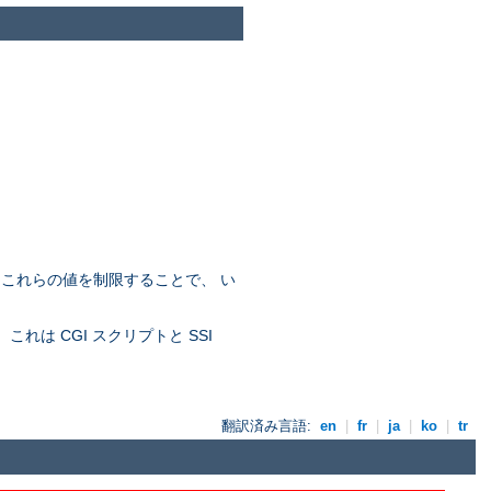
。これらの値を制限することで、 い
れは CGI スクリプトと SSI
翻訳済み言語:
en
|
fr
|
ja
|
ko
|
tr