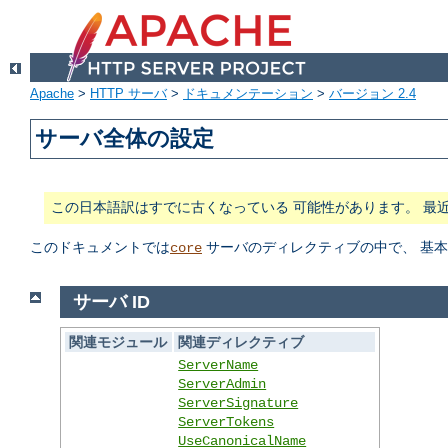
Apache
>
HTTP サーバ
>
ドキュメンテーション
>
バージョン 2.4
サーバ全体の設定
この日本語訳はすでに古くなっている 可能性があります。 最
このドキュメントでは
サーバのディレクティブの中で、 基
core
サーバ ID
関連モジュール
関連ディレクティブ
ServerName
ServerAdmin
ServerSignature
ServerTokens
UseCanonicalName