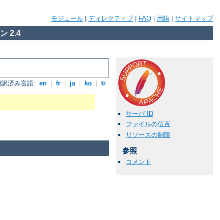
モジュール
|
ディレクティブ
|
FAQ
|
用語
|
サイトマップ
 2.4
翻訳済み言語:
en
|
fr
|
ja
|
ko
|
tr
サーバ ID
ファイルの位置
リソースの制限
参照
コメント