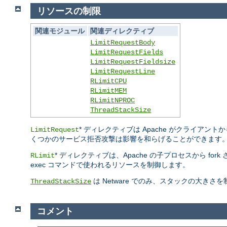
リソースの制限
関連モジュール
関連ディレクティブ
LimitRequestBody
LimitRequestFields
LimitRequestFieldsize
LimitRequestLine
RLimitCPU
RLimitMEM
RLimitNPROC
ThreadStackSize
* ディレクティブは Apache がクライ
LimitRequest
くつかのサービス拒否攻撃は影響を和らげることができます
* ディレクティブは、Apache の子プロセスから fo
RLimit
exec コマンドで使われるリソースを制御します。
は Netware でのみ、スタックの大き
ThreadStackSize
コメント